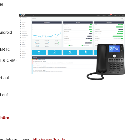
er
Android
WebRTC
ll & CRM-
rt auf
d auf
chüre
ere Informationen:
http://www.3cx.de