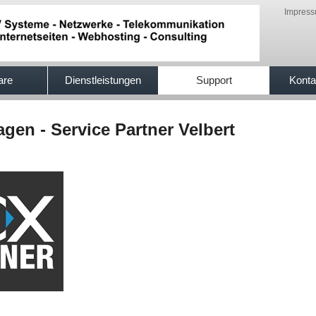
Impres
are
Dienstleistungen
Support
Konta
gen - Service Partner Velbert