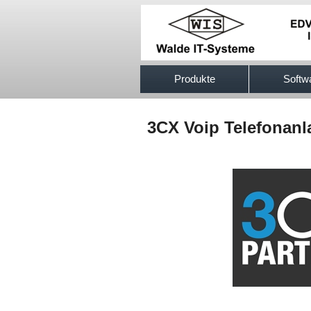
517efb333
Produkte
Softw
3CX Voip Telefonanla