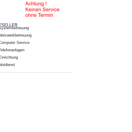
Systembetreuung
Netzwerkbetreuung
Computer Service
Telefonanlagen
Einrichtung
Notdienst