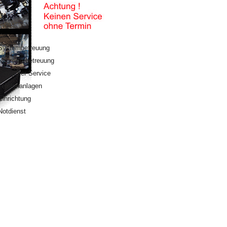
Systembetreuung
Netzwerkbetreuung
Computer Service
Telefonanlagen
Einrichtung
Notdienst