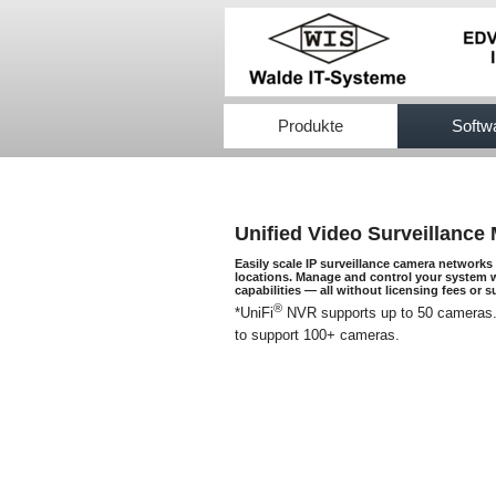
517efb333
Produkte
Softw
Unified Video Surveillanc
Easily scale IP surveillance camera networks
locations. Manage and control your system wi
capabilities — all without licensing fees or 
®
*UniFi
NVR supports up to 50 cameras. 
to support 100+ cameras.