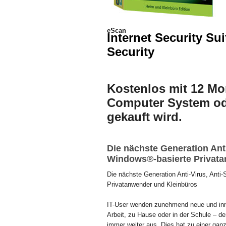
eScan
Internet Security Su
Security
Kostenlos mit 12 M
Computer System od
gekauft wird.
Die nächste Generation Ant
Windows®-basierte Privat
Die nächste Generation Anti-Virus, Anti
Privatanwender und Kleinbüros
IT-User wenden zunehmend neue und inno
Arbeit, zu Hause oder in der Schule – d
immer weiter aus. Dies hat zu einer gan