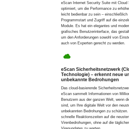
eScan Internet Security Suite mit Cloud 
optimiert, um die Performance zu erhöh
leicht bedienbar zu sein – einschließlich
Programmstart und Zugriff auf die einze
Module. Es hat ein elegantes und mode
grafisches Benutzerinterface, das gestal
um den Anforderungen sowohl von Einste
auch von Experten gerecht zu werden.
eScan Sicherheitsnetzwerk (C
Technologie) – erkennt neue u
unbekannte Bedrohungen
Das cloud-basierende Sicherheitsnetzwe
eScan sammelt Informationen von Milli
Benutzern aus der ganzen Welt, wenn di
sind, um Ihre digitale Welt vor den neus
unbekannten Bedrohungen zu schützen. 
schnelle Reaktionszeiten auf die neuste
Virenbedrohungen, ohne auf die tägliche
Virenupdates zu warten.