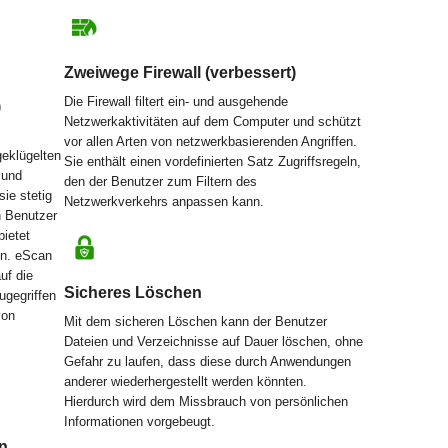
Zweiwege Firewall (verbessert)
Die Firewall filtert ein- und ausgehende
)
Netzwerkaktivitäten auf dem Computer und schützt
vor allen Arten von netzwerkbasierenden Angriffen.
geklügelten
Sie enthält einen vordefinierten Satz Zugriffsregeln,
 und
den der Benutzer zum Filtern des
ie stetig
Netzwerkverkehrs anpassen kann.
n Benutzer
ietet
en. eScan
uf die
Sicheres Löschen
ugegriffen
von
Mit dem sicheren Löschen kann der Benutzer
Dateien und Verzeichnisse auf Dauer löschen, ohne
Gefahr zu laufen, dass diese durch Anwendungen
anderer wiederhergestellt werden könnten.
Hierdurch wird dem Missbrauch von persönlichen
Informationen vorgebeugt.
n