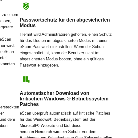
r
 t zu einem
Passwortschutz für den abgesicherten
nissen,
Modus
rgeräte.
Hiermit wird Administratoren geholfen, einen Schutz
 eScan
für das Booten im abgesicherten Modus mit einem
er wird.
eScan Passwort einzustellen. Wenn der Schutz
em eScan
eingeschaltet ist, kann der Benutzer nicht im
etet
abgesicherten Modus booten, ohne ein gültiges
ekannten
Passwort einzugeben.
Automatischer Download von
kritischen Windows ® Betriebssystem
Patches
versteckten
er
eScan überprüft automatisch auf kritische Patches
e und dem
für das Windows® Betriebssystem auf der
Leben
Microsoft® Website und lädt diese
herunter.Hierdurch wird ein Schutz vor dem
Eindringen von Schadsoftware über Schwachstellen