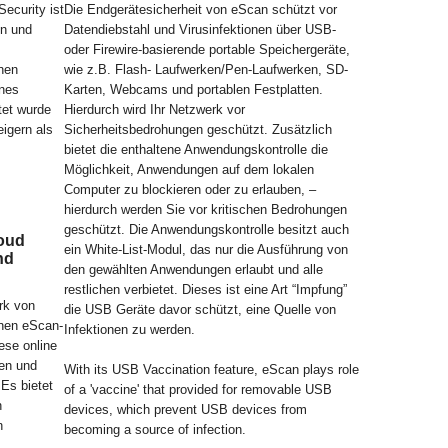
Security ist
Die Endgerätesicherheit von eScan schützt vor
en und
Datendiebstahl und Virusinfektionen über USB-
oder Firewire-basierende portable Speichergeräte,
lnen
wie z.B. Flash- Laufwerken/Pen-Laufwerken, SD-
rnes
Karten, Webcams und portablen Festplatten.
tet wurde
Hierdurch wird Ihr Netzwerk vor
igern als
Sicherheitsbedrohungen geschützt. Zusätzlich
bietet die enthaltene Anwendungskontrolle die
Möglichkeit, Anwendungen auf dem lokalen
Computer zu blockieren oder zu erlauben, –
hierdurch werden Sie vor kritischen Bedrohungen
geschützt. Die Anwendungskontrolle besitzt auch
loud
ein White-List-Modul, das nur die Ausführung von
nd
den gewählten Anwendungen erlaubt und alle
restlichen verbietet. Dieses ist eine Art “Impfung”
rk von
die USB Geräte davor schützt, eine Quelle von
onen eScan-
Infektionen zu werden.
ese online
ten und
With its USB Vaccination feature, eScan plays role
Es bietet
of a 'vaccine' that provided for removable USB
n
devices, which prevent USB devices from
n
becoming a source of infection.