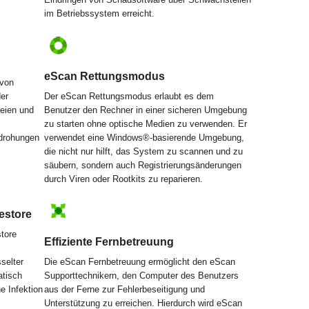
im Betriebssystem erreicht.
eScan Rettungsmodus
 von
der
Der eScan Rettungsmodus erlaubt es dem
teien und
Benutzer den Rechner in einer sicheren Umgebung
zu starten ohne optische Medien zu verwenden. Er
edrohungen
verwendet eine Windows®-basierende Umgebung,
die nicht nur hilft, das System zu scannen und zu
säubern, sondern auch Registrierungsänderungen
durch Viren oder Rootkits zu reparieren.
estore
tore
Effiziente Fernbetreuung
selter
Die eScan Fernbetreuung ermöglicht den eScan
atisch
Supporttechnikern, den Computer des Benutzers
e Infektion
aus der Ferne zur Fehlerbeseitigung und
Unterstützung zu erreichen. Hierdurch wird eScan