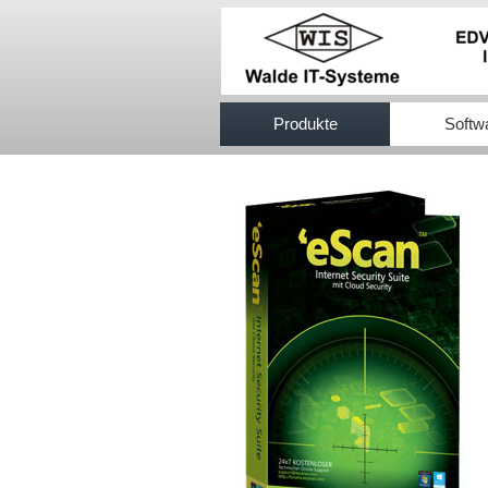
517efb333
Produkte
Softw