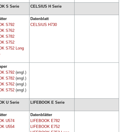
K S Serie
CELSIUS H Serie
tter
Datenblatt
OK S792
CELSIUS H730
OK S762
OK S782
OK S752
OK S752 Long
e
aper
OK S792
(engl.)
OK S782
(engl.)
OK S762
(engl.)
OK S752
(engl.)
K U Serie
LIFEBOOK E Serie
tter
Datenblätter
OK U574
LIFEBOOK E782
OK U554
LIFEBOOK E752