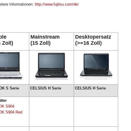
eitere Informationen:
http://www.fujitsu.com/de/
ble
Mainstream
Desktopersatz
 Zoll)
(15 Zoll)
(>=16 Zoll)
K S Serie
CELSIUS H Serie
CELSIUS H Serie
tter
OK S904
OK S904 Red