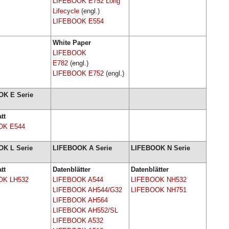
LIFEBOOK E752 Long
Lifecycle
(engl.)
LIFEBOOK E554
White Paper
LIFEBOOK
E782
(engl.)
LIFEBOOK E752
(engl.)
K E Serie
tt
OK E544
K L Serie
LIFEBOOK A Serie
LIFEBOOK N Serie
tt
Datenblätter
Datenblätter
OK LH532
LIFEBOOK A544
LIFEBOOK NH532
LIFEBOOK AH544/G32
LIFEBOOK NH751
LIFEBOOK AH564
LIFEBOOK AH552/SL
LIFEBOOK A532