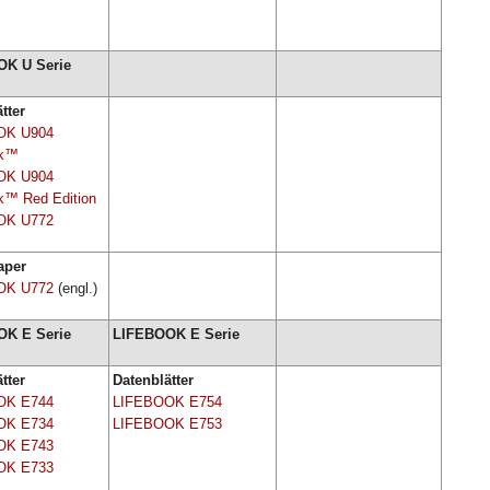
K U Serie
tter
OK U904
ok™
OK U904
k™ Red Edition
OK U772
aper
OK U772
(engl.)
K E Serie
LIFEBOOK E Serie
tter
Datenblätter
OK E744
LIFEBOOK E754
OK E734
LIFEBOOK E753
OK E743
OK E733