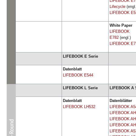
LIFEBOOK E7
Lifecycle
(engl
LIFEBOOK E5
White Paper
LIFEBOOK
E782
(engl.)
LIFEBOOK E7
LIFEBOOK E Serie
Datenblatt
LIFEBOOK E544
LIFEBOOK L Serie
LIFEBOOK A S
Datenblatt
Datenblätter
LIFEBOOK LH532
LIFEBOOK A5
LIFEBOOK AH
LIFEBOOK AH
LIFEBOOK AH
LIFEBOOK A5