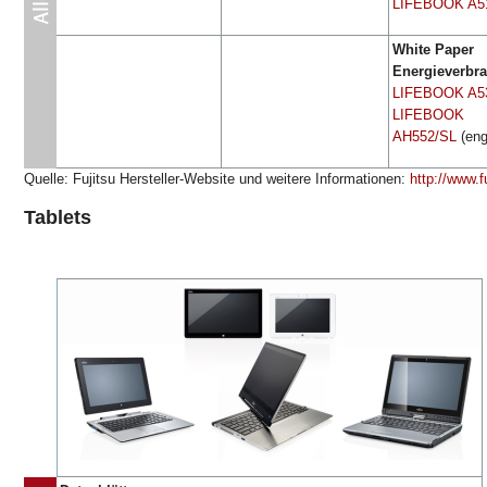
LIFEBOOK A5
White Paper
Energieverbr
LIFEBOOK A5
LIFEBOOK
AH552/SL
(eng
Quelle: Fujitsu Hersteller-Website und weitere Informationen:
http://www.f
Tablets