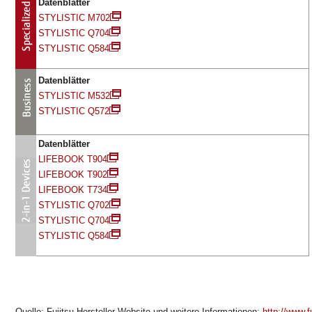
Datenblätter
STYLISTIC M702
STYLISTIC Q704
STYLISTIC Q584
Datenblätter
STYLISTIC M532
STYLISTIC Q572
Datenblätter
LIFEBOOK T904
LIFEBOOK T902
LIFEBOOK T734
STYLISTIC Q702
STYLISTIC Q704
STYLISTIC Q584
Quelle: Fujitsu Hersteller-Website und weitere Informationen:
http://www.f