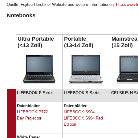
Quelle: Fujitsu Hersteller-Website und weitere Informationen:
http://www.f
Notebooks
Ultra Portable
Portable
Mainstre
(<13 Zoll)
(13-14 Zoll)
(15 Zoll)
LIFEBOOK P Serie
LIFEBOOK S Serie
CELSIUS H Se
Datenblätter
Datenblätter
LIFEBOOK P772
LIFEBOOK S904
Bay Projector
LIFEBOOK S904 Red
Edition
White Paper