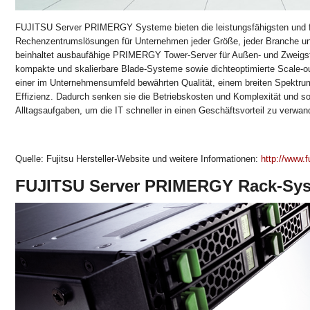
FUJITSU Server PRIMERGY Systeme bieten die leistungsfähigsten und f
Rechenzentrumslösungen für Unternehmen jeder Größe, jeder Branche und
beinhaltet ausbaufähige PRIMERGY Tower-Server für Außen- und Zweigstel
kompakte und skalierbare Blade-Systeme sowie dichteoptimierte Scale-ou
einer im Unternehmensumfeld bewährten Qualität, einem breiten Spektru
Effizienz. Dadurch senken sie die Betriebskosten und Komplexität und sor
Alltagsaufgaben, um die IT schneller in einen Geschäftsvorteil zu verwan
Quelle: Fujitsu Hersteller-Website und weitere Informationen:
http://www.f
FUJITSU Server PRIMERGY Rack-Sy