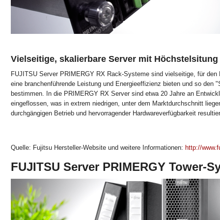
Vielseitige, skalierbare Server mit Höchstelsitung
FUJITSU Server PRIMERGY RX Rack-Systeme sind vielseitige, für den Ra
eine branchenführende Leistung und Energieeffizienz bieten und so den
bestimmen. In die PRIMERGY RX Server sind etwa 20 Jahre an Entwick
eingeflossen, was in extrem niedrigen, unter dem Marktdurchschnitt liege
durchgängigen Betrieb und hervorragender Hardwareverfügbarkeit resultier
Quelle: Fujitsu Hersteller-Website und weitere Informationen:
http://www.f
FUJITSU Server PRIMERGY Tower-S