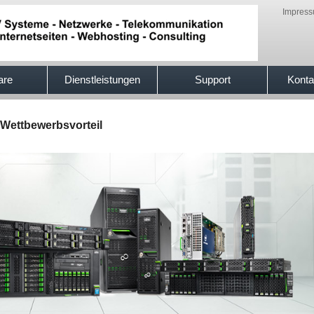
Impres
are
Dienstleistungen
Support
Konta
n Wettbewerbsvorteil