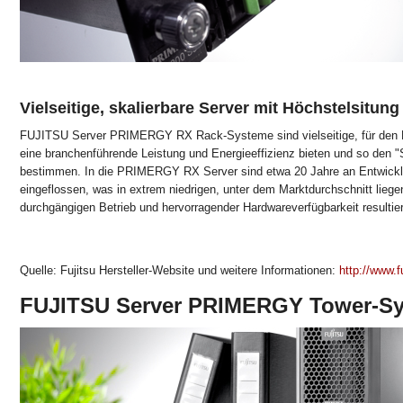
Vielseitige, skalierbare Server mit Höchstelsitung
FUJITSU Server PRIMERGY RX Rack-Systeme sind vielseitige, für den Ra
eine branchenführende Leistung und Energieeffizienz bieten und so den
bestimmen. In die PRIMERGY RX Server sind etwa 20 Jahre an Entwick
eingeflossen, was in extrem niedrigen, unter dem Marktdurchschnitt liege
durchgängigen Betrieb und hervorragender Hardwareverfügbarkeit resultier
Quelle: Fujitsu Hersteller-Website und weitere Informationen:
http://www.f
FUJITSU Server PRIMERGY Tower-S