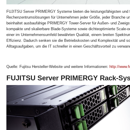
FUJITSU Server PRIMERGY Systeme bieten die leistungsfähigsten und f
Rechenzentrumslösungen für Unternehmen jeder Größe, jeder Branche und
beinhaltet ausbaufähige PRIMERGY Tower-Server für Außen- und Zweigstel
kompakte und skalierbare Blade-Systeme sowie dichteoptimierte Scale-ou
einer im Unternehmensumfeld bewährten Qualität, einem breiten Spektru
Effizienz. Dadurch senken sie die Betriebskosten und Komplexität und sor
Alltagsaufgaben, um die IT schneller in einen Geschäftsvorteil zu verwan
Quelle: Fujitsu Hersteller-Website und weitere Informationen:
http://www.f
FUJITSU Server PRIMERGY Rack-Sy