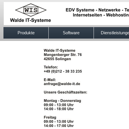
517efb333
Produkte
Software
Dienstleistung