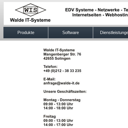
517efb333
Produkte
Software
Dienstleistung