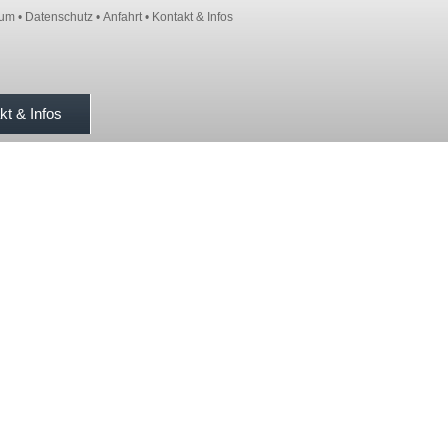
sum
•
Datenschutz
•
Anfahrt
•
Kontakt & Infos
kt & Infos