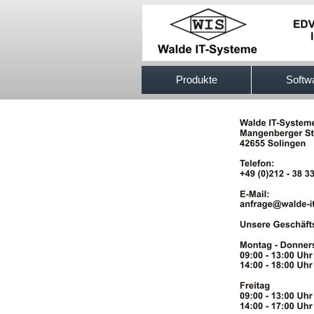
517efb333
Produkte
Softw