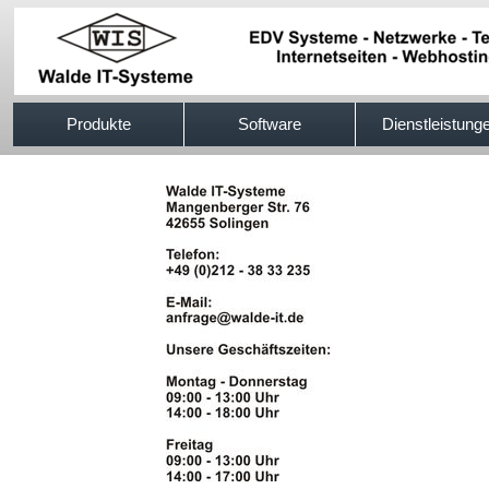
517efb333
Produkte
Software
Dienstleistung