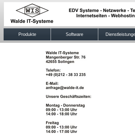
517efb333
Produkte
Software
Dienstleistung