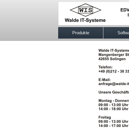
517efb333
Produkte
Softw