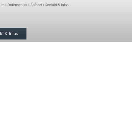
sum
•
Datenschutz
•
Anfahrt
•
Kontakt & Infos
kt & Infos