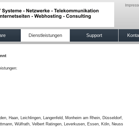
Impres
are
Dienstleistungen
Support
Konta
annt
eistungen:
lden, Haan, Leichlingen, Langenfeld, Monheim am Rhein, Düsseldorf,
ttmann, Wülfrath, Velbert Ratingen, Leverkusen, Essen, Köln, Neuss