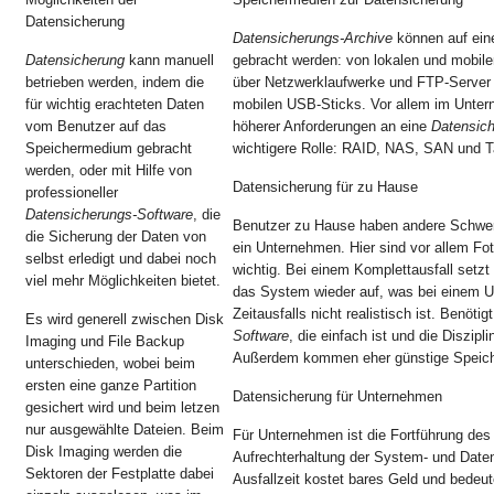
Datensicherung
Datensicherungs-Archive
können auf ein
Datensicherung
kann manuell
gebracht werden: von lokalen und mobil
betrieben werden, indem die
über Netzwerklaufwerke und FTP-Server 
für wichtig erachteten Daten
mobilen USB-Sticks. Vor allem im Unter
vom Benutzer auf das
höherer Anforderungen an eine
Datensic
Speichermedium gebracht
wichtigere Rolle: RAID, NAS, SAN und T
werden, oder mit Hilfe von
Datensicherung für zu Hause
professioneller
Datensicherungs-Software
, die
Benutzer zu Hause haben andere Schwer
die Sicherung der Daten von
ein Unternehmen. Hier sind vor allem F
selbst erledigt und dabei noch
wichtig. Bei einem Komplettausfall setzt
viel mehr Möglichkeiten bietet.
das System wieder auf, was bei einem
Zeitausfalls nicht realistisch ist. Benötig
Es wird generell zwischen Disk
Software
, die einfach ist und die Diszipl
Imaging und File Backup
Außerdem kommen eher günstige Speiche
unterschieden, wobei beim
ersten eine ganze Partition
Datensicherung für Unternehmen
gesichert wird und beim letzen
nur ausgewählte Dateien. Beim
Für Unternehmen ist die Fortführung des
Disk Imaging werden die
Aufrechterhaltung der System- und Daten
Sektoren der Festplatte dabei
Ausfallzeit kostet bares Geld und bedeut