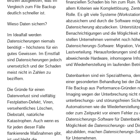
einzeln ausgelesen, was im
finanziellen Schaden bis hin zum Ruin. N
Vergleich zum File Backup
allem Kriterien wie Komplettlösung, Zentra
deutlich schneller ist.
Rolle. Es gilt viele Systeme (Workstatio
abzusichern und durch die Software mögl
Wieso Daten sichern?
Datensicherung
abzudecken. Unterstützen
Benachrichtigungen und die Möglichkeit
Im Idealfall werden
stellen Unternehmen vermehrt noch höhe
Datensicherungen
niemals
Datensicherungs-Software
: Migration, Vi
benötigt – höchstens für ein
Lastverteilung. Herausforderungen sind d
gutes Gewissen. Im Ernstfall
abweichende Hardware, inhomogene Infra
sind
Datensicherungen
jedoch
und Wiederherstellung im laufenden Betr
unersetzlich und der Schaden
meist nicht in Zahlen zu
Datenbanken sind ein Spezialthema, denn 
beziffern.
einer gesonderten Behandlung bei der
Da
File Backup aus Performance-Gründen ni
Die Gründe für einen
Imaging wegen der Unterbrechung nicht r
Datenverlust sind vielfältig:
unterbrechungs- und störungsfreien Sich
Festplatten-Defekt, Viren,
Automatismen wie die Wiederherstellung
versehentliches Löschen,
oder zum Zeitpunkt vor einem Fehler zu 
Diebstahl, natürliche
Datensicherungs-Software
für Datenbank
Katastrophen. Auch wenn es
Möglichkeit die
Datensicherungs
- und Di
für jeden dieser Fälle
abzubilden, machen
Datensicherungs-So
flankierende Maßnahmen gibt,
für Unternehmen.
ist und bleibt die