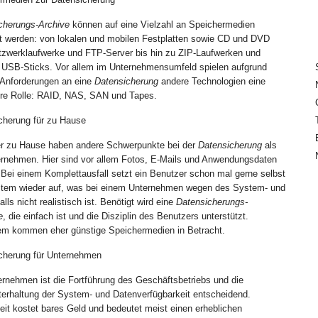
cherungs-Archive
können auf eine Vielzahl an Speichermedien
t werden: von lokalen und mobilen Festplatten sowie CD und DVD
tzwerklaufwerke und FTP-Server bis hin zu ZIP-Laufwerken und
 USB-Sticks. Vor allem im Unternehmensumfeld spielen aufgrund
 Anforderungen an eine
Datensicherung
andere Technologien eine
ere Rolle: RAID, NAS, SAN und Tapes.
cherung für zu Hause
r zu Hause haben andere Schwerpunkte bei der
Datensicherung
als
ernehmen. Hier sind vor allem Fotos, E-Mails und Anwendungsdaten
. Bei einem Komplettausfall setzt ein Benutzer schon mal gerne selbst
tem wieder auf, was bei einem Unternehmen wegen des System- und
alls nicht realistisch ist. Benötigt wird eine
Datensicherungs-
e
, die einfach ist und die Disziplin des Benutzers unterstützt.
m kommen eher günstige Speichermedien in Betracht.
cherung für Unternehmen
ernehmen ist die Fortführung des Geschäftsbetriebs und die
terhaltung der System- und Datenverfügbarkeit entscheidend.
zeit kostet bares Geld und bedeutet meist einen erheblichen