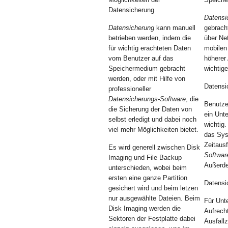
Datensicherung
Datensi
Datensicherung
kann manuell
gebrach
betrieben werden, indem die
über Ne
für wichtig erachteten Daten
mobilen
vom Benutzer auf das
höherer
Speichermedium gebracht
wichtig
werden, oder mit Hilfe von
Datensi
professioneller
Datensicherungs-Software
, die
Benutze
die Sicherung der Daten von
ein Unt
selbst erledigt und dabei noch
wichtig
viel mehr Möglichkeiten bietet.
das Sys
Zeitausf
Es wird generell zwischen Disk
Softwar
Imaging und File Backup
Außerde
unterschieden, wobei beim
ersten eine ganze Partition
Datensi
gesichert wird und beim letzen
nur ausgewählte Dateien. Beim
Für Unt
Disk Imaging werden die
Aufrech
Sektoren der Festplatte dabei
Ausfall