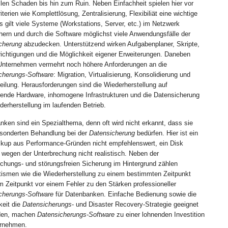
llen Schaden bis hin zum Ruin. Neben Einfachheit spielen hier vor
iterien wie Komplettlösung, Zentralisierung, Flexibiliät eine wichtige
s gilt viele Systeme (Workstations, Server, etc.) im Netzwerk
hern und durch die Software möglichst viele Anwendungsfälle der
cherung
abzudecken. Unterstützend wirken Aufgabenplaner, Skripte,
ichtigungen und die Möglichkeit eigener Erweiterungen. Daneben
 Unternehmen vermehrt noch höhere Anforderungen an die
cherungs-Software
: Migration, Virtualisierung, Konsolidierung und
eilung. Herausforderungen sind die Wiederherstellung auf
ende Hardware, inhomogene Infrastrukturen und die Datensicherung
derherstellung im laufenden Betrieb.
nken sind ein Spezialthema, denn oft wird nicht erkannt, dass sie
esonderten Behandlung bei der
Datensicherung
bedürfen. Hier ist ein
ckup aus Performance-Gründen nicht empfehlenswert, ein Disk
 wegen der Unterbrechung nicht realistisch. Neben der
echungs- und störungsfreien Sicherung im Hintergrund zählen
ismen wie die Wiederherstellung zu einem bestimmten Zeitpunkt
m Zeitpunkt vor einem Fehler zu den Stärken professioneller
cherungs-Software
für Datenbanken. Einfache Bedienung sowie die
keit die
Datensicherungs
- und Disaster Recovery-Strategie geeignet
den, machen
Datensicherungs-Software
zu einer lohnenden Investition
ernehmen.