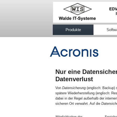
517efb333
Produkte
Softw
Nur eine Datensiche
Datenverlust
Von
Datensicherung
(englisch: Backup) 
spätere Wiederherstellung (englisch: Re
dabei in der Regel außerhalb der intern
sicheren Ort verwahrt. Auf die
Datensich
Möglichkeiten der
Speiche