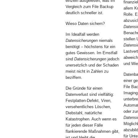
einzeln ausgelesen, was im
finanzie
Vergleich zum File Backup
allem Kr
deutlich schneller ist.
Rolle. E
abzusic
Wieso Daten sichern?
Datensi
Benachr
Im Idealfall werden
stellen
Datensicherungen
niemals
Datensi
benötigt – höchstens für ein
Lastvert
gutes Gewissen. Im Ernstfall
abweich
sind
Datensicherungen
jedoch
und Wie
unersetzlich und der Schaden
meist nicht in Zahlen zu
Datenba
beziffern.
einer g
File Ba
Die Gründe für einen
Imaging
Datenverlust sind vielfältig:
unterbr
Festplatten-Defekt, Viren,
Automat
versehentliches Löschen,
oder zu
Diebstahl, natürliche
Datensi
Katastrophen. Auch wenn es
Möglich
für jeden dieser Fälle
abzubil
flankierende Maßnahmen gibt,
für Unt
ist und bleibt die