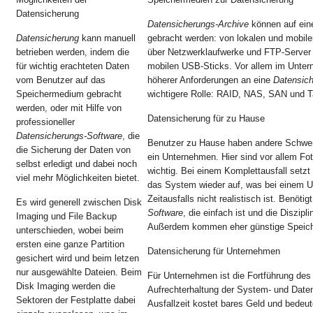
Datensicherung
Datensicherungs-Archive
können auf ein
Datensicherung
kann manuell
gebracht werden: von lokalen und mobil
betrieben werden, indem die
über Netzwerklaufwerke und FTP-Server 
für wichtig erachteten Daten
mobilen USB-Sticks. Vor allem im Unter
vom Benutzer auf das
höherer Anforderungen an eine
Datensic
Speichermedium gebracht
wichtigere Rolle: RAID, NAS, SAN und T
werden, oder mit Hilfe von
Datensicherung für zu Hause
professioneller
Datensicherungs-Software
, die
Benutzer zu Hause haben andere Schwer
die Sicherung der Daten von
ein Unternehmen. Hier sind vor allem F
selbst erledigt und dabei noch
wichtig. Bei einem Komplettausfall setzt
viel mehr Möglichkeiten bietet.
das System wieder auf, was bei einem
Zeitausfalls nicht realistisch ist. Benötig
Es wird generell zwischen Disk
Software
, die einfach ist und die Diszipl
Imaging und File Backup
Außerdem kommen eher günstige Speiche
unterschieden, wobei beim
ersten eine ganze Partition
Datensicherung für Unternehmen
gesichert wird und beim letzen
nur ausgewählte Dateien. Beim
Für Unternehmen ist die Fortführung des
Disk Imaging werden die
Aufrechterhaltung der System- und Daten
Sektoren der Festplatte dabei
Ausfallzeit kostet bares Geld und bedeut