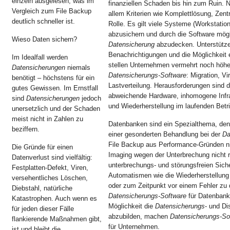
einzeln ausgelesen, was im
finanziellen Schaden bis hin zum Ruin. N
Vergleich zum File Backup
allem Kriterien wie Komplettlösung, Zentra
deutlich schneller ist.
Rolle. Es gilt viele Systeme (Workstatio
abzusichern und durch die Software mögl
Wieso Daten sichern?
Datensicherung
abzudecken. Unterstützen
Benachrichtigungen und die Möglichkeit
Im Idealfall werden
stellen Unternehmen vermehrt noch höhe
Datensicherungen
niemals
Datensicherungs-Software
: Migration, Vi
benötigt – höchstens für ein
Lastverteilung. Herausforderungen sind d
gutes Gewissen. Im Ernstfall
abweichende Hardware, inhomogene Infra
sind
Datensicherungen
jedoch
und Wiederherstellung im laufenden Betr
unersetzlich und der Schaden
meist nicht in Zahlen zu
Datenbanken sind ein Spezialthema, denn 
beziffern.
einer gesonderten Behandlung bei der
Da
File Backup aus Performance-Gründen ni
Die Gründe für einen
Imaging wegen der Unterbrechung nicht r
Datenverlust sind vielfältig:
unterbrechungs- und störungsfreien Sich
Festplatten-Defekt, Viren,
Automatismen wie die Wiederherstellung
versehentliches Löschen,
oder zum Zeitpunkt vor einem Fehler zu 
Diebstahl, natürliche
Datensicherungs-Software
für Datenbank
Katastrophen. Auch wenn es
Möglichkeit die
Datensicherungs
- und Di
für jeden dieser Fälle
abzubilden, machen
Datensicherungs-So
flankierende Maßnahmen gibt,
für Unternehmen.
ist und bleibt die