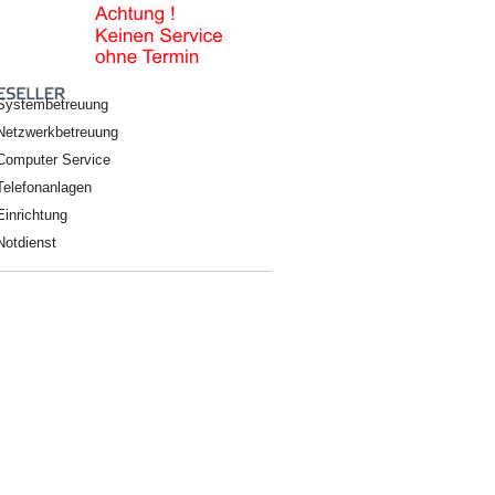
Systembetreuung
Netzwerkbetreuung
Computer Service
Telefonanlagen
Einrichtung
Notdienst