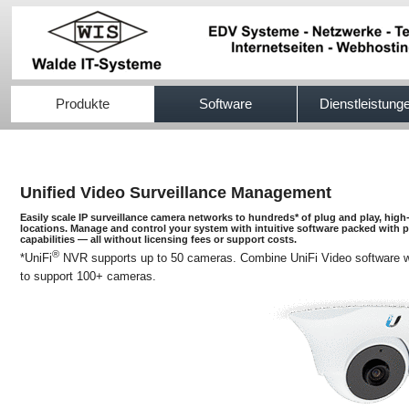
517efb333
Produkte
Software
Dienstleistung
Unified Video Surveillance Management
Easily scale IP surveillance camera networks to hundreds* of plug and play, hig
locations. Manage and control your system with intuitive software packed with p
capabilities — all without licensing fees or support costs.
®
*UniFi
NVR supports up to 50 cameras. Combine UniFi Video software wi
to support 100+ cameras.