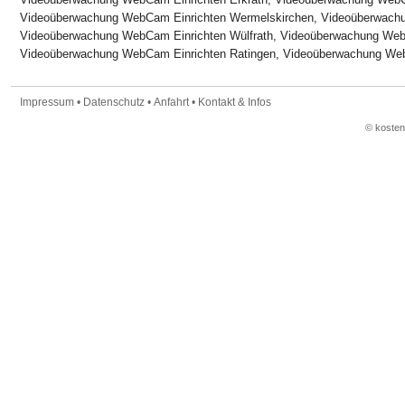
Videoüberwachung WebCam Einrichten Wermelskirchen, Videoüberwach
Videoüberwachung WebCam Einrichten Wülfrath, Videoüberwachung WebC
Videoüberwachung WebCam Einrichten Ratingen, Videoüberwachung We
Impressum
•
Datenschutz
•
Anfahrt
•
Kontakt & Infos
© koste