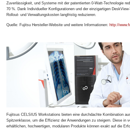
Zuverlässigkeit, und Systeme mit der patentierten 0-Watt-Technologie re
70 %. Dank Individueller Konfigurationen und der einzigartigen DeskView-V
Rollout- und Verwaltungskosten langfristig reduzieren.
Quelle: Fujitsu Hersteller-Website und weitere Informationen:
http://www.f
Fujitsus CELSIUS Workstations bieten eine durchdachte Kombination aus
Spitzenklasse, um die Effizienz der Anwendungen zu steigern. Diese in 
erhältlichen, hochwertigen, modularen Produkte können exakt auf die Er