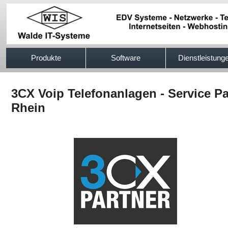
517efb333
Produkte
Software
Dienstleistung
3CX Voip Telefonanlagen - Service 
Rhein