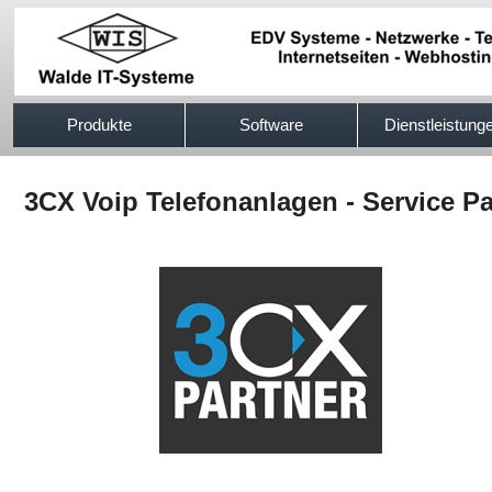
517efb333
Produkte
Software
Dienstleistung
3CX Voip Telefonanlagen - Service P