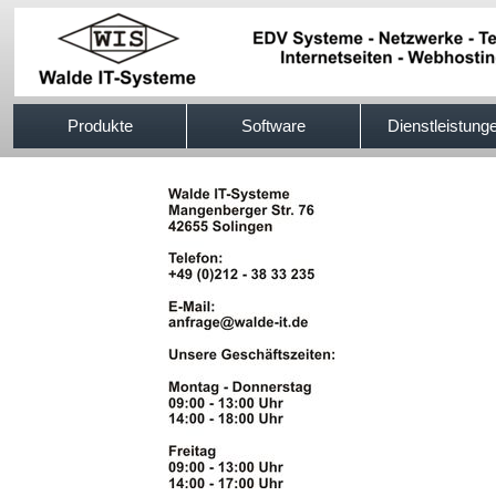
517efb333
Produkte
Software
Dienstleistung