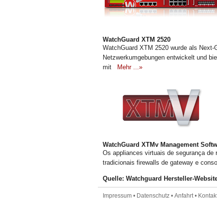
WatchGuard XTM 2520
WatchGuard XTM 2520 wurde als Next-Ge
Netzwerkumgebungen entwickelt und biet
mit
Mehr ...»
WatchGuard XTMv Management Softw
Os appliances virtuais de segurança de
tradicionais firewalls de gateway e cons
Quelle: Watchguard Hersteller-Websit
Impressum
•
Datenschutz
•
Anfahrt
•
Kontakt