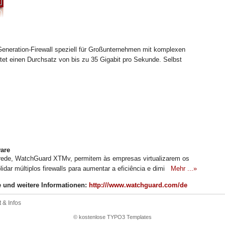
neration-Firewall speziell für Großunternehmen mit komplexen
et einen Durchsatz von bis zu 35 Gigabit pro Sekunde. Selbst
are
 rede, WatchGuard XTMv, permitem às empresas virtualizarem os
olidar múltiplos firewalls para aumentar a eficiência e dimi
Mehr ...»
e und weitere Informationen:
http:///www.watchguard.com/de
 & Infos
© kostenlose TYPO3 Templates