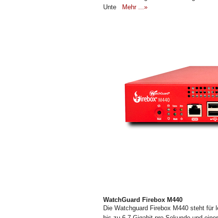
Unte
Mehr ...»
WatchGuard Firebox M440
Die Watchguard Firebox M440 steht für le
bis zu 6,7 Gigabit pro Sekunde und ei