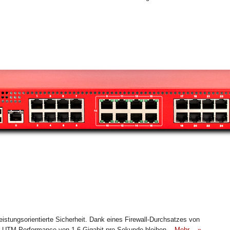
istungsorientierte Sicherheit. Dank eines Firewall-Durchsatzes von
ner UTM-Performance von 1,6 Gigabit pro Sekunde bleiben
Mehr ...»