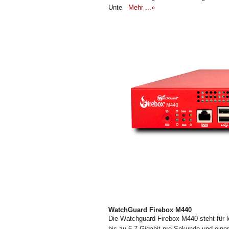
Unte
Mehr ...»
WatchGuard Firebox M440
Die Watchguard Firebox M440 steht für le
bis zu 6,7 Gigabit pro Sekunde und ei