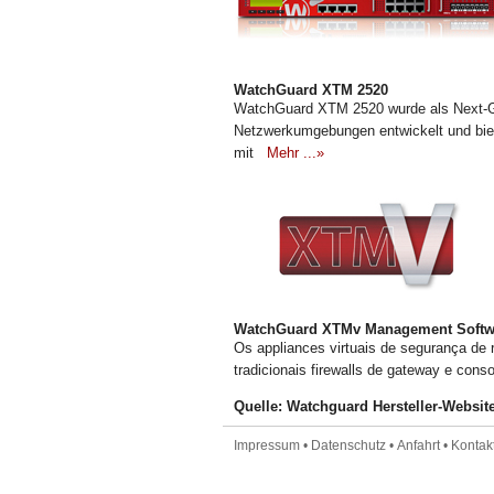
WatchGuard XTM 2520
WatchGuard XTM 2520 wurde als Next-Ge
Netzwerkumgebungen entwickelt und biet
mit
Mehr ...»
WatchGuard XTMv Management Softw
Os appliances virtuais de segurança de
tradicionais firewalls de gateway e cons
Quelle: Watchguard Hersteller-Websit
Impressum
•
Datenschutz
•
Anfahrt
•
Kontakt