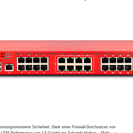
istungsorientierte Sicherheit. Dank eines Firewall-Durchsatzes von
ner UTM-Performance von 1,6 Gigabit pro Sekunde bleiben
Mehr ...»