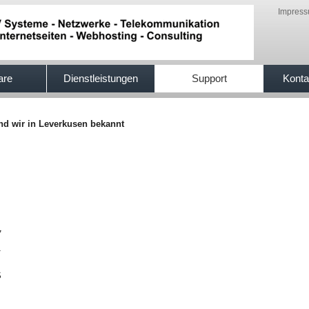
Impres
are
Dienstleistungen
Support
Konta
ind wir in Leverkusen bekannt
7
1
S