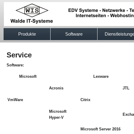
517efb333
Produkte
Software
Dienstleistung
Service
Software:
Microsoft
Lexware
Acronis
JTL
VmWare
Citrix
Microsoft
Exch
Hyper-V
Microsoft Server 2016