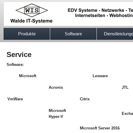
517efb333
Produkte
Software
Dienstleistung
Service
Software:
Microsoft
Lexware
Acronis
JTL
VmWare
Citrix
Microsoft
Exch
Hyper-V
Microsoft Server 2016