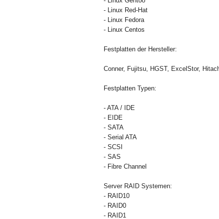
- Linux Gentoo
- Linux Red-Hat
- Linux Fedora
- Linux Centos
Festplatten der Hersteller:
Conner, Fujitsu, HGST, ExcelStor, Hitac
Festplatten Typen:
- ATA / IDE
- EIDE
- SATA
- Serial ATA
- SCSI
- SAS
- Fibre Channel
Server RAID Systemen:
- RAID10
- RAID0
- RAID1