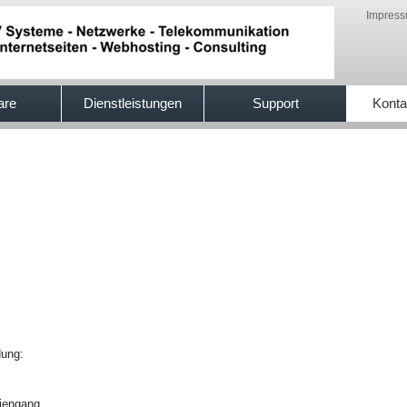
Impres
are
Dienstleistungen
Support
Konta
dung:
diengang