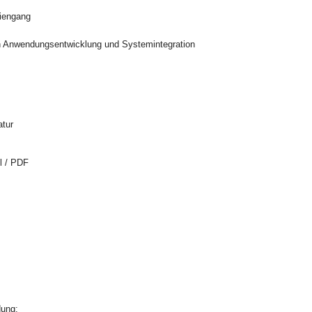
diengang
en Anwendungsentwicklung und Systemintegration
atur
l / PDF
dung: