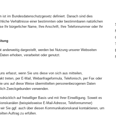
n ist im Bundesdatenschutzgesetz definiert. Danach sind dies
hliche Verhältnisse einer bestimmten oder bestimmbaren natürlichen
se Ihr bürgerlicher Name, Ihre Anschrift, Ihre Telefonnummer oder Ihr
itung
ht anderweitig dargestellt, werden bei Nutzung unserer Webseiten
Daten erhoben, verarbeitet oder genutzt.
s erfasst, wenn Sie uns diese von sich aus mitteilen,
kt treten, per E-Mail, Webanfrageformula, Telefonisch, per Fax oder
Die uns auf diese Weise übermittelten personenbezogenen Daten
eßlich Zweckgebunden verwenden.
sdrücklich auf freiwilliger Basis und mit Ihrer Einwilligung. Soweit es
ionskanälen (beispielsweise E-Mail-Adresse, Telefonnummer)
s wir Sie ggf. auch über diesen Kommunikationskanal kontaktieren, um
ilten Auftrag zu erfüllen.