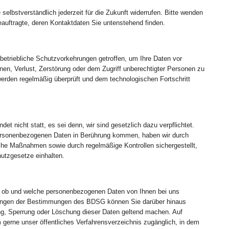
selbstverständlich jederzeit für die Zukunft widerrufen. Bitte wenden
eauftragte, deren Kontaktdaten Sie untenstehend finden.
etriebliche Schutzvorkehrungen getroffen, um Ihre Daten vor
onen, Verlust, Zerstörung oder dem Zugriff unberechtigter Personen zu
erden regelmäßig überprüft und dem technologischen Fortschritt
ndet nicht statt, es sei denn, wir sind gesetzlich dazu verpflichtet.
 personenbezogenen Daten in Berührung kommen, haben wir durch
sche Maßnahmen sowie durch regelmäßige Kontrollen sichergestellt,
hutzgesetze einhalten.
, ob und welche personenbezogenen Daten von Ihnen bei uns
zungen der Bestimmungen des BDSG können Sie darüber hinaus
ng, Sperrung oder Löschung dieser Daten geltend machen. Auf
gerne unser öffentliches Verfahrensverzeichnis zugänglich, in dem