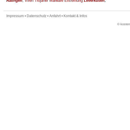
,
Ratingen
,
Viren Trojaner Malware Entfernung
Leverkusen
Impressum
•
Datenschutz
•
Anfahrt
•
Kontakt & Infos
© koste