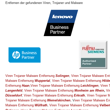
Entfernen der gefundenen Viren, Trojaner und Malware
Viren Trojaner Malware Entfernung
Solingen
,
Viren Trojaner Malware En
Malware Entfernung
Wuppertal
,
Viren Trojaner Malware Entfernung
Hild
Entfernung
Haan
,
Viren Trojaner Malware Entfernung
Leichlingen
,
Viren 
Langenfeld
,
Viren Trojaner Malware Entfernung
Monheim am Rhein
,
Vi
Düsseldorf
,
Viren Trojaner Malware Entfernung
Erkrath
,
Viren Trojaner 
Trojaner Malware Entfernung
Wemelskirchen
, V
iren Trojaner Malware E
Malware Entfernung
Wülfrath
,
Viren Trojaner Malware Entfernung
Velber