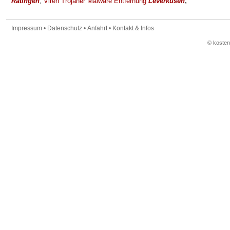
,
Ratingen
,
Viren Trojaner Malware Entfernung
Leverkusen
Impressum
•
Datenschutz
•
Anfahrt
•
Kontakt & Infos
© koste