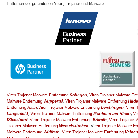
Entfernen der gefundenen Viren, Trojaner und Malware
Viren Trojaner Malware Entfernung
Solingen
,
Viren Trojaner Malware En
Malware Entfernung
Wuppertal
,
Viren Trojaner Malware Entfernung
Hild
Entfernung
Haan
,
Viren Trojaner Malware Entfernung
Leichlingen
,
Viren 
Langenfeld
,
Viren Trojaner Malware Entfernung
Monheim am Rhein
,
Vi
Düsseldorf
,
Viren Trojaner Malware Entfernung
Erkrath
,
Viren Trojaner 
Trojaner Malware Entfernung
Wemelskirchen
, V
iren Trojaner Malware E
Malware Entfernung
Wülfrath
,
Viren Trojaner Malware Entfernung
Velber