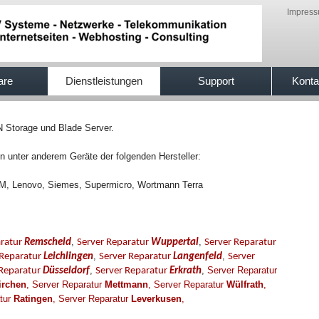
Impres
are
Dienstleistungen
Support
Konta
N Storage und Blade Server.
 unter anderem Geräte der folgenden Hersteller:
BM, Lenovo, Siemes, Supermicro, Wortmann Terra
,
,
aratur
Remscheid
Server Reparatur
Wuppertal
Server Reparatur
,
,
 Reparatur
Leichlingen
Server Reparatur
Langenfeld
Server
,
,
Server Reparatur
 Reparatur
Düsseldorf
Server Reparatur
Erkrath
irchen
,
Server Reparatur
Mettmann
,
Server Reparatur
Wülfrath
,
tur
Ratingen
,
Server Reparatur
Leverkusen
,