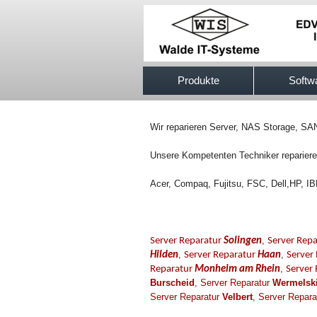
517efb333
Produkte
Softw
Wir reparieren Server, NAS Storage, SA
Unsere Kompetenten Techniker reparieren
Acer, Compaq, Fujitsu, FSC, Dell,HP, I
,
Server Reparatur
Solingen
Server Rep
,
,
Hilden
Server Reparatur
Haan
Server
,
Reparatur
Monheim am Rhein
Server
Burscheid
,
Server Reparatur
Wermelsk
Server Reparatur
Velbert
,
Server Repara