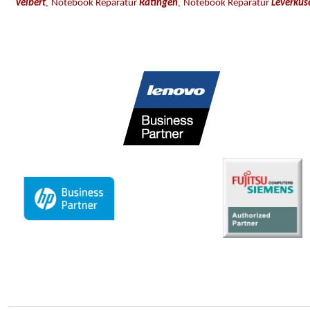
,
,
Velbert
Notebook Reparatur
Ratingen
Notebook Reparatur
Leverkus