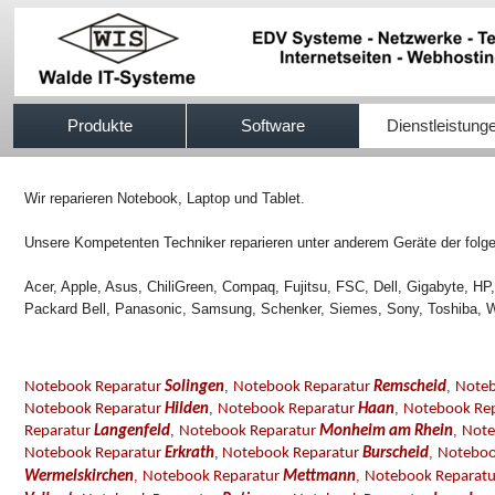
517efb333
Produkte
Software
Dienstleistung
Wir reparieren Notebook, Laptop und Tablet.
Unsere Kompetenten Techniker reparieren unter anderem Geräte der folge
Acer, Apple, Asus, ChiliGreen, Compaq, Fujitsu, FSC, Dell, Gigabyte, H
Packard Bell, Panasonic, Samsung, Schenker, Siemes, Sony, Toshiba, W
,
,
Notebook Reparatur
Solingen
Notebook Reparatur
Remscheid
Noteb
,
,
Notebook Reparatur
Hilden
Notebook Reparatur
Haan
Notebook Re
,
,
Reparatur
Langenfeld
Notebook Reparatur
Monheim am Rhein
Note
,
,
Notebook Reparatur
Erkrath
Notebook Reparatur
Burscheid
Noteboo
,
,
Wermelskirchen
Notebook Reparatur
Mettmann
Notebook Reparat