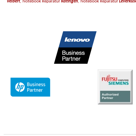
,
,
Velbert
Notebook Reparatur
Ratingen
Notebook Reparatur
Leverkus