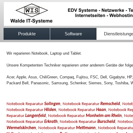
517efb333
Produkte
Software
Dienstleistung
Wir reparieren Notebook, Laptop und Tablet.
Unsere Kompetenten Techniker reparieren unter anderem Geräte der folge
Acer, Apple, Asus, ChiliGreen, Compaq, Fujitsu, FSC, Dell, Gigabyte, H
Packard Bell, Panasonic, Samsung, Schenker, Siemes, Sony, Toshiba, W
,
,
Notebook Reparatur
Solingen
Notebook Reparatur
Remscheid
Noteb
,
,
Notebook Reparatur
Hilden
Notebook Reparatur
Haan
Notebook Re
,
,
Reparatur
Langenfeld
Notebook Reparatur
Monheim am Rhein
Note
,
,
Notebook Reparatur
Erkrath
Notebook Reparatur
Burscheid
Noteboo
,
,
Wermelskirchen
Notebook Reparatur
Mettmann
Notebook Reparat