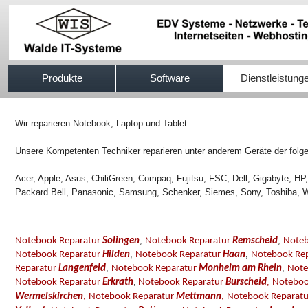
517efb333
Produkte
Software
Dienstleistung
Wir reparieren Notebook, Laptop und Tablet.
Unsere Kompetenten Techniker reparieren unter anderem Geräte der folge
Acer, Apple, Asus, ChiliGreen, Compaq, Fujitsu, FSC, Dell, Gigabyte, H
Packard Bell, Panasonic, Samsung, Schenker, Siemes, Sony, Toshiba, W
,
,
Notebook Reparatur
Solingen
Notebook Reparatur
Remscheid
Noteb
,
,
Notebook Reparatur
Hilden
Notebook Reparatur
Haan
Notebook Re
,
,
Reparatur
Langenfeld
Notebook Reparatur
Monheim am Rhein
Note
,
,
Notebook Reparatur
Erkrath
Notebook Reparatur
Burscheid
Noteboo
,
,
Wermelskirchen
Notebook Reparatur
Mettmann
Notebook Reparat