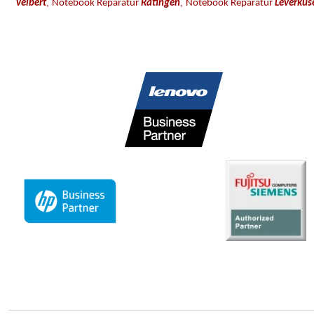
,
,
Velbert
Notebook Reparatur
Ratingen
Notebook Reparatur
Leverkus