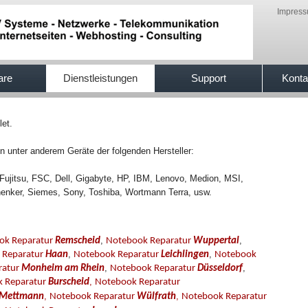
Impres
are
Dienstleistungen
Support
Konta
let.
 unter anderem Geräte der folgenden Hersteller:
Fujitsu, FSC, Dell, Gigabyte, HP, IBM, Lenovo, Medion, MSI,
enker, Siemes, Sony, Toshiba, Wortmann Terra, usw.
,
,
ok Reparatur
Remscheid
Notebook Reparatur
Wuppertal
,
,
 Reparatur
Haan
Notebook Reparatur
Leichlingen
Notebook
,
,
ratur
Monheim am Rhein
Notebook Reparatur
Düsseldorf
,
 Reparatur
Burscheid
Notebook Reparatur
,
,
Mettmann
Notebook Reparatur
Wülfrath
Notebook Reparatur