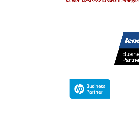
,
Velbert
Notebook Reparatur
Ratingen