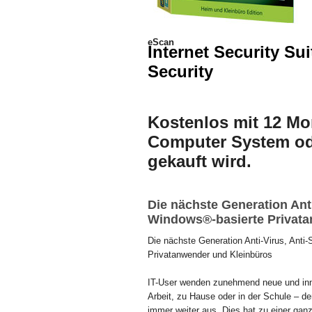
eScan
Internet Security Su
Security
Kostenlos mit 12 M
Computer System od
gekauft wird.
Die nächste Generation Ant
Windows®-basierte Privat
Die nächste Generation Anti-Virus, Anti
Privatanwender und Kleinbüros
IT-User wenden zunehmend neue und inno
Arbeit, zu Hause oder in der Schule – d
immer weiter aus. Dies hat zu einer gan