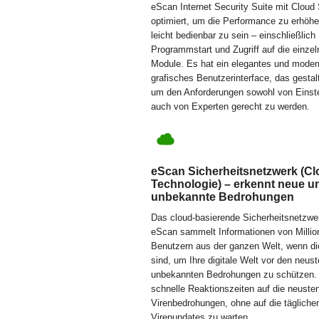
eScan Internet Security Suite mit Cloud 
optimiert, um die Performance zu erhöh
leicht bedienbar zu sein – einschließlich
Programmstart und Zugriff auf die einze
Module. Es hat ein elegantes und mode
grafisches Benutzerinterface, das gestal
um den Anforderungen sowohl von Einste
auch von Experten gerecht zu werden.
eScan Sicherheitsnetzwerk (C
Technologie) – erkennt neue u
unbekannte Bedrohungen
Das cloud-basierende Sicherheitsnetzwe
eScan sammelt Informationen von Milli
Benutzern aus der ganzen Welt, wenn di
sind, um Ihre digitale Welt vor den neus
unbekannten Bedrohungen zu schützen. 
schnelle Reaktionszeiten auf die neuste
Virenbedrohungen, ohne auf die tägliche
Virenupdates zu warten.