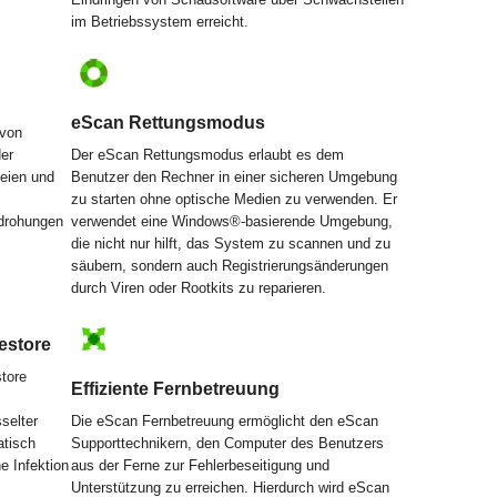
im Betriebssystem erreicht.
eScan Rettungsmodus
 von
der
Der eScan Rettungsmodus erlaubt es dem
teien und
Benutzer den Rechner in einer sicheren Umgebung
zu starten ohne optische Medien zu verwenden. Er
edrohungen
verwendet eine Windows®-basierende Umgebung,
die nicht nur hilft, das System zu scannen und zu
säubern, sondern auch Registrierungsänderungen
durch Viren oder Rootkits zu reparieren.
estore
tore
Effiziente Fernbetreuung
selter
Die eScan Fernbetreuung ermöglicht den eScan
atisch
Supporttechnikern, den Computer des Benutzers
e Infektion
aus der Ferne zur Fehlerbeseitigung und
Unterstützung zu erreichen. Hierdurch wird eScan