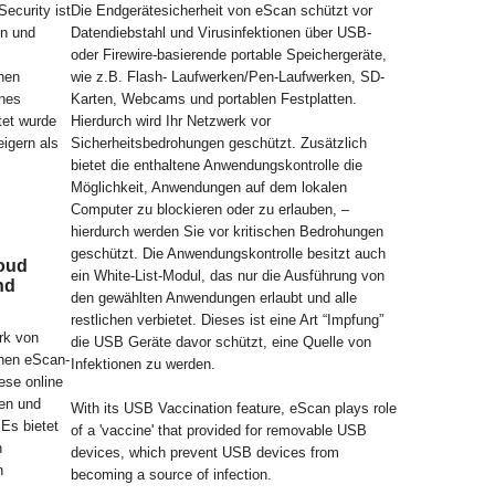
Security ist
Die Endgerätesicherheit von eScan schützt vor
en und
Datendiebstahl und Virusinfektionen über USB-
oder Firewire-basierende portable Speichergeräte,
lnen
wie z.B. Flash- Laufwerken/Pen-Laufwerken, SD-
rnes
Karten, Webcams und portablen Festplatten.
tet wurde
Hierdurch wird Ihr Netzwerk vor
igern als
Sicherheitsbedrohungen geschützt. Zusätzlich
bietet die enthaltene Anwendungskontrolle die
Möglichkeit, Anwendungen auf dem lokalen
Computer zu blockieren oder zu erlauben, –
hierdurch werden Sie vor kritischen Bedrohungen
geschützt. Die Anwendungskontrolle besitzt auch
loud
ein White-List-Modul, das nur die Ausführung von
nd
den gewählten Anwendungen erlaubt und alle
restlichen verbietet. Dieses ist eine Art “Impfung”
rk von
die USB Geräte davor schützt, eine Quelle von
onen eScan-
Infektionen zu werden.
ese online
ten und
With its USB Vaccination feature, eScan plays role
Es bietet
of a 'vaccine' that provided for removable USB
n
devices, which prevent USB devices from
n
becoming a source of infection.