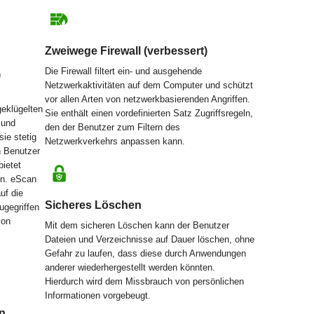
Zweiwege Firewall (verbessert)
Die Firewall filtert ein- und ausgehende
)
Netzwerkaktivitäten auf dem Computer und schützt
vor allen Arten von netzwerkbasierenden Angriffen.
geklügelten
Sie enthält einen vordefinierten Satz Zugriffsregeln,
 und
den der Benutzer zum Filtern des
ie stetig
Netzwerkverkehrs anpassen kann.
n Benutzer
ietet
en. eScan
uf die
Sicheres Löschen
ugegriffen
von
Mit dem sicheren Löschen kann der Benutzer
Dateien und Verzeichnisse auf Dauer löschen, ohne
Gefahr zu laufen, dass diese durch Anwendungen
anderer wiederhergestellt werden könnten.
Hierdurch wird dem Missbrauch von persönlichen
Informationen vorgebeugt.
n