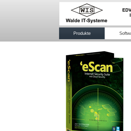
517efb333
Produkte
Softw