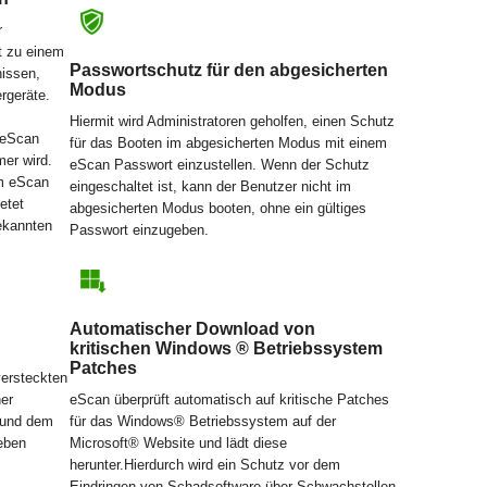
r
 t zu einem
Passwortschutz für den abgesicherten
nissen,
Modus
rgeräte.
Hiermit wird Administratoren geholfen, einen Schutz
 eScan
für das Booten im abgesicherten Modus mit einem
er wird.
eScan Passwort einzustellen. Wenn der Schutz
em eScan
eingeschaltet ist, kann der Benutzer nicht im
etet
abgesicherten Modus booten, ohne ein gültiges
ekannten
Passwort einzugeben.
Automatischer Download von
kritischen Windows ® Betriebssystem
Patches
versteckten
er
eScan überprüft automatisch auf kritische Patches
e und dem
für das Windows® Betriebssystem auf der
Leben
Microsoft® Website und lädt diese
herunter.Hierdurch wird ein Schutz vor dem
Eindringen von Schadsoftware über Schwachstellen