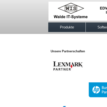
517efb333
Produkte
Softw
Unsere Partnerschaften