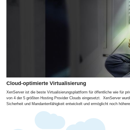
Cloud-optimierte Virtualisierung
XenServer ist die beste Virtualisierungsplattform für öffentliche wie für pr
von 4 der 5 größten Hosting Provider Clouds eingesetzt. XenServer wurd
Sicherheit und Mandantenfähigkeit entwickelt und ermöglicht noch höhere F